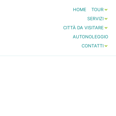
HOME
TOUR
SERVIZI
CITTÀ DA VISITARE
AUTONOLEGGIO
CONTATTI
Transfer e Taxi h24
Marina di Modica