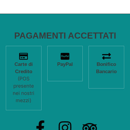
PAGAMENTI ACCETTATI
Carte di
PayPal
Bonifico
Credito
Bancario
(POS
presente
nei nostri
mezzi)