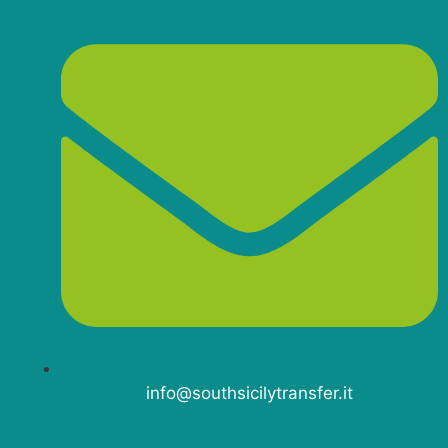
info@southsicilytransfer.it